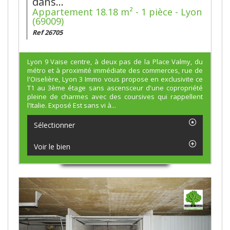
dans...
Appartement 18.18 m² - 1 pièce - Lyon
(69009)
Ref 26705
Lyon 9 Vaise centre, à deux pas de la Place Valmy, du
métro et à proximité immédiate des commerces, rue de
l'Oiselière, Lyon 3 Immo vous propose en exclusivite ce
T1 au 3ème étage sans ascensceur d'une copropriété
pleine de charmes avec des coursives qui rappellent
l'Italie. Exposé Est sans vi à...
Sélectionner
Voir le bien