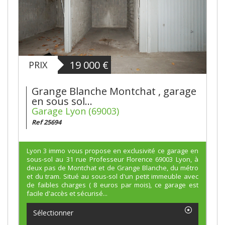
19 000
€
PRIX
Grange Blanche Montchat , garage
en sous sol...
Garage Lyon (69003)
Ref 25694
Lyon 3 immo vous propose en exclusivité ce garage en
sous-sol au 31 rue Professeur Florence 69003 Lyon, à
deux pas de Montchat et de Grange Blanche, du métro
et du tram. Situé au sous-sol d'un petit immeuble avec
de faibles charges ( 8 euros par mois), ce garage est
facile d'accès et sécurisé...
Sélectionner