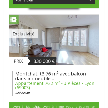
Voir le bien
Exclusivité
330 000
€
PRIX
Montchat, t3 76 m² avec balcon
dans immeuble...
Appartement 76.2 m² - 3 Pièces - Lyon
(69003)
Ref 22640
Lyon 3 Montchat, Lyon 3 immo vous présente en