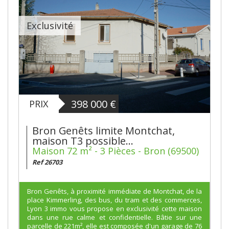
Exclusivité
398 000
€
PRIX
Bron Genêts limite Montchat,
maison T3 possible...
Maison 72 m² - 3 Pièces - Bron (69500)
Ref 26703
Bron Genêts, à proximité immédiate de Montchat, de la
place Kimmerling, des bus, du tram et des commerces,
Lyon 3 immo vous propose en exclusivité cette maison
dans une rue calme et confidentielle. Bâtie sur une
parcelle de 221m², elle est composée d'un garage de 76