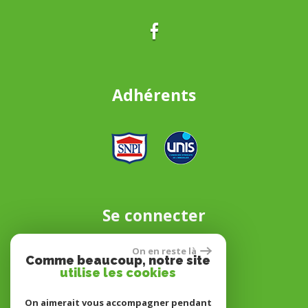
Adhérents
Se connecter
On en reste là
Comme beaucoup, notre site
Espace propriétaire
utilise les cookies
On aimerait vous accompagner pendant