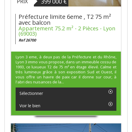
399 000
€
PRIX
Préfecture limite 6eme , T2 75 m²
avec balcon
Appartement 75.2 m² - 2 Pièces - Lyon
(69003)
Ref 26700
Lyon 3 eme, à deux pas de la Préfecture et du Rhône,
Lyon 3 immo vous propose, dans un immeuble cossu de
1993, ce luxueux T2 de 75 m² en étage élevé. Calme et
très lumineux grâce à son exposition Sud et Ouest, il
vous offre un havre de paix car il donne sur cour, à
l'abri des nuisances de la...
Sélectionner
Voir le bien