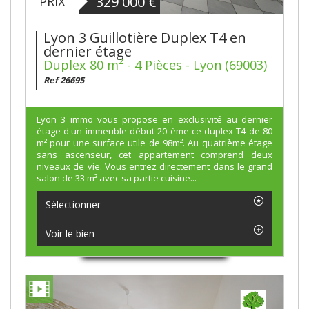
329 000
€
PRIX
Lyon 3 Guillotière Duplex T4 en
dernier étage
Duplex 80 m² - 4 Pièces - Lyon (69003)
Ref 26695
Lyon 3 immo vous propose en exclusivité au dernier
étage d'un immeuble début 20 ème ce duplex T4 de 80
m² pour une surface utile de 98m². Au quatrième étage
sans ascenseur, cet appartement comprend deux
niveaux de vie. Vous entrez directement dans le grand
salon de 33 m² avec sa partie cuisine...
Sélectionner
Voir le bien