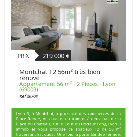
219 000
€
PRIX
Montchat T2 56m² très bien
rénové
Appartement 56 m² - 2 Pièces - Lyon
(69003)
Ref 26704
Lyon 3, à Montchat, à proximité des commerces de la
Place Ronde, des bus et du tram et à deux pas de la
Place du Chateau, sur le Cour du Docteur Long, Lyon 3
immobilier vous propose ce spacieux T2 de 56 m²
traversant Est ouest. Une fois la porte blindée fermée,