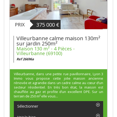
375 000
€
PRIX
Villeurbanne calme maison 130m²
sur jardin 250m²
Maison 130 m² - 4 Pièces -
Villeurbanne (69100)
Ref 26696a
Villeurbanne, dans une petite rue pavillonnaire, Lyon 3
Immo vous propose cette jolie maison ancienne
rénovée et agrandie dans un cadre calme au cœur d’un
secteur résidentiel. En très bon état, la maison est
chauffée au gaz et profite d’un excellent DPE. Sur un
terrain de 250 m² elle vous...
Sélectionner