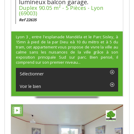
lumineux balcon garage.
Duplex 90.05 m² - 5 Pièces - Lyon
(69003)
Ref 22635
Lyon 3 , entre l'esplanade Mandéla et le Parc Sisley, à
15mn à pied de la par Dieu eà 10 du métro et à 5 du
tram, cet appartement vous propose de vivre la ville au
calme sans les nuisances de la ville grâce à son
exposition principale Sud sur parc. Bien pensé, il
comprend sur son premier niveau...
Sélectionner
Voir le bien