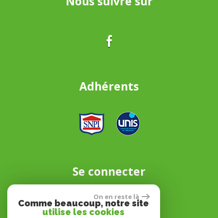
Nous suivre sur
Adhérents
Se connecter
On en reste là
Comme beaucoup, notre site
Espace propriétaire
utilise les cookies