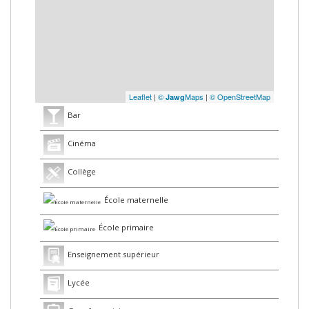
Leaflet
|
©
Maps
|
© OpenStreetMap
Jawg
Bar
Cinéma
Collège
École maternelle
École primaire
Enseignement supérieur
Lycée