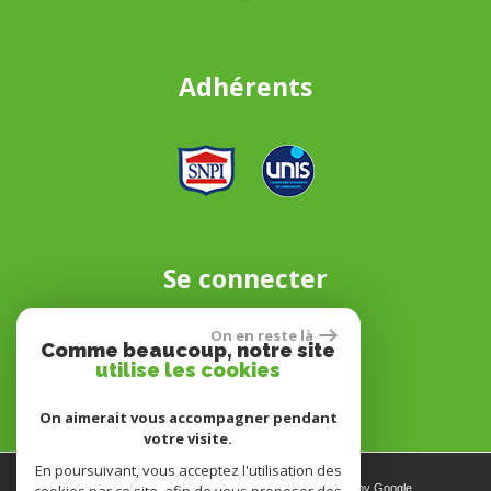
Adhérents
Se connecter
On en reste là
Comme beaucoup, notre site
Espace propriétaire
utilise les cookies
On aimerait vous accompagner pendant
votre visite.
En poursuivant, vous acceptez l'utilisation des
© 2026 | Tous droits réservés | Traduction powered by Google