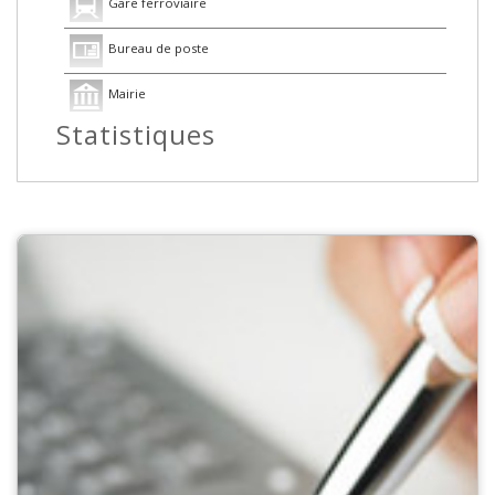
Gare ferroviaire
Bureau de poste
Mairie
Statistiques
Presse et Tabac