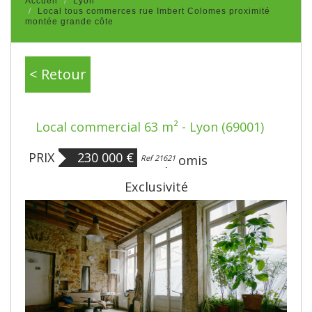
Accueil
Lyon
Local tous commerces rue Imbert Colomes proximité
montée grande côte
< Retour
Local commercial 63 m² - Lyon (69001)
PRIX
230 000 €
Sous Compromis
Ref 21621
Exclusivité