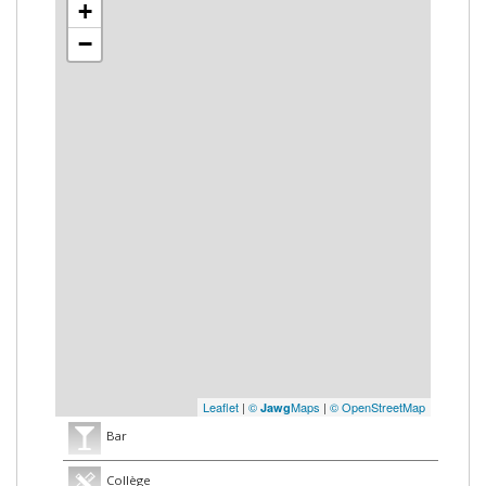
+
−
Leaflet
|
©
Maps
|
© OpenStreetMap
Jawg
Bar
Collège