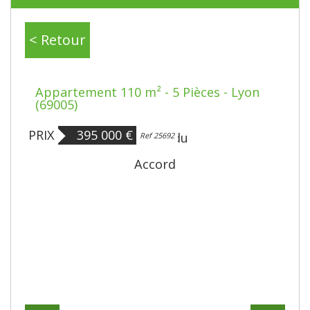
< Retour
Appartement 110 m² - 5 Pièces - Lyon
(69005)
PRIX
395 000
€
Bien vendu
Ref 25692
Accord