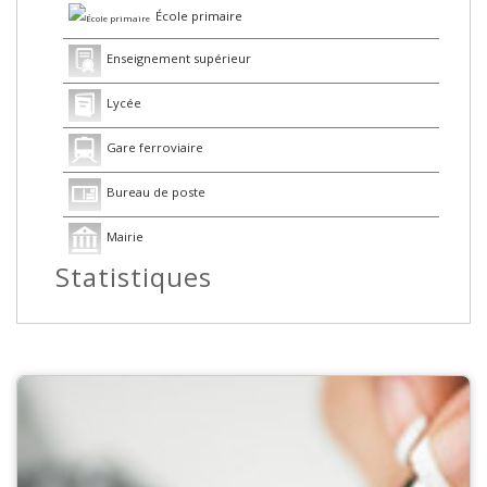
École primaire
Enseignement supérieur
Lycée
Gare ferroviaire
Bureau de poste
Mairie
Statistiques
Presse et Tabac