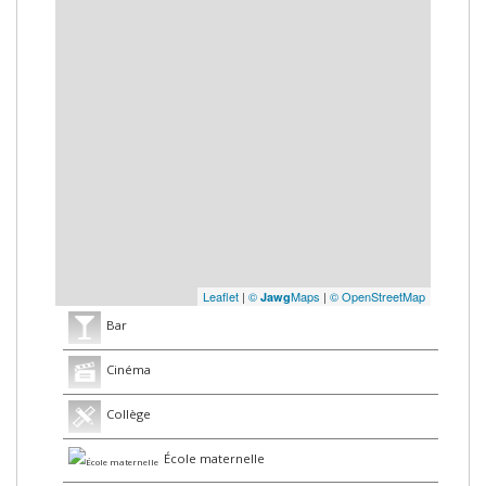
Leaflet
|
©
Maps
|
© OpenStreetMap
Jawg
Bar
Cinéma
Collège
École maternelle