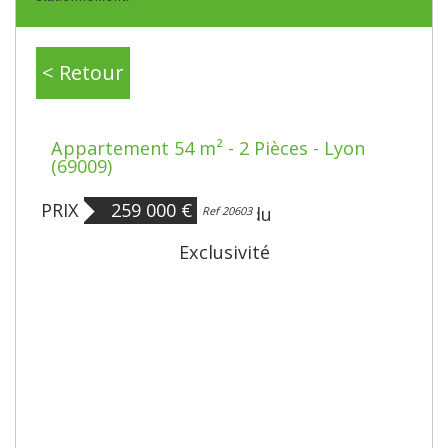
< Retour
Appartement 54 m² - 2 Pièces - Lyon
(69009)
PRIX
259 000
€
Bien vendu
Ref 20603
Exclusivité